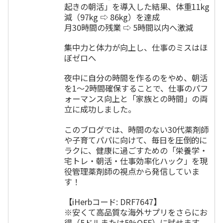
起きの朝活」を導入した結果、体重11kg
減（97kg ⇨ 86kg）を達成
月30時間の残業 ⇨ 5時間以内へ激減
集中力と体力が向上し、仕事のミスはほ
ぼゼロへ
夜中に自分の時間を作るのをやめ、朝活
を1〜2時間確保することで、仕事のパフ
ォーマンス向上と「家族との時間」の両
立に成功しました。
このブログでは、時間のない30代薬剤師
や子育てパパに向けて、毎日を圧倒的に
ラクに、健康に過ごすための「栄養学・
宅トレ・朝活・仕事効率化ハック」を現
役管理薬剤師の視点から発信していま
す！
【iHerbコード: DRF7647】
※安くて高品質な海外サプリをさらにお
得（5ドルまたは5%OFF）に試せます。