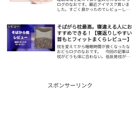
ログのなおです。最近アイマスク買いま
した。すごく良かったのでレビューしま
す。 今回の記事は家族の布団に入る時
間が違うから、気になる寝室はいるとき
に人を踏まないようにライトを付ける。
そばがら枕最高。寝違える人にお
レビュー
眩しそう。睡眠時間が浅い...
すすめできる！【寝返りしやすい
首もとフィットまくらレビュー】
枕を変えてから睡眠時間が良くなったな
おどらログのなおです。 今回の記事は
枕がどうも体に合わない。低反発枕が良
いって言うから、低反発枕にしてる。硬
いほうがいいの？枕を変えると首が痛い
の。って人に向けた内容になっていま
す。 わかること低反発枕⇨...
スポンサーリンク