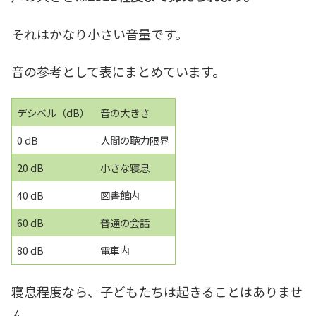
それはかなり小さい音量です。
音の参考として表にまとめています。
デシベル（dB）
音の大きさ
0 dB
人間の聴力限界
20 dB
小さな寝息
40 dB
図書館内
60 dB
普通の会話
80 dB
電車内
寝息程度なら、子どもたちは起きることはありませ
ん。