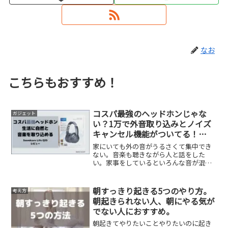
なお
こちらもおすすめ！
コスパ最強のヘッドホンじゃな
ガジェット
い？1万で外音取り込みとノイズ
キャンセル機能がついてる！
【Anker Soundcore Life Q3レビ
家にいても外の音がうるさくて集中でき
ュー】
ない。音楽も聴きながら人と話をした
い。家事をしているといろんな音が混じ
って動画が聞こえない。そんな人にささ
る内容です。 辛い作業と楽しい作業をか
け合わせると作業は苦しくなく続けられ
朝すっきり起きる5つのやり方。
考え方
ます。音楽を聴きながら動...
朝起きられない人、朝にやる気が
でない人におすすめ。
朝起きてやりたいことやりたいのに起き