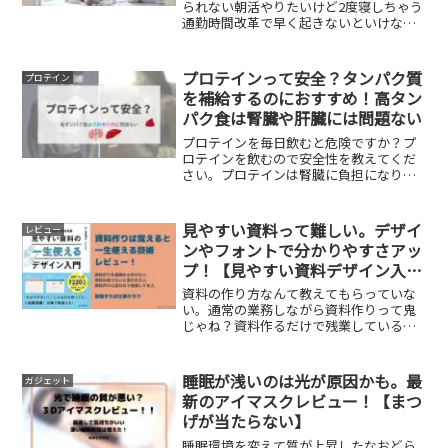
られない朝活やりたいけど2度寝しちゃう
通勤時間改革で早く起きないといけない
アラームが鳴っていても聞こえないそん
な人に向けた内容です。結論からいうと
家事を最短時間で終わらせる1カ月毎日8
プロテインって安全？タンパク質
プロテイン
時間寝るプロテインを...
を補給するのにおすすめ！高タン
パク食は腎臓や肝臓には問題ない
プロテインを毎日飲むと危険ですか？プ
ロテインを飲むので安全性を教えてくだ
さい。プロテインは腎臓に負担になりま
すか？そんな疑問をお持ちの方に向けた
記事の内容です。 私は毎日プロテイン
を飲んでいます。私がプロテインを飲む
見やすい資料って難しい。デザイ
レビュー
理由は筋トレをして体を大...
ンやフォントで分かりやすさアッ
プ！【見やすい資料デザイン入門
レビュー】
資料の作り方なんて教えてもらっていな
い。通常の業務しながら資料作りって鬼
じゃね？資料作るだけで残業している
わ。「もう少し見やすくして」ってどう
やってやるの。そんな人にささる内容で
す。筆者である森重湧太さんは大学院座
睡眠が浅いのは光が原因かも。最
ガジェット
学中に研究発表のプレゼンが...
新のアイマスクレビュー！【まつ
げが当たらない】
睡眠環境を変えて質が上昇したなおどら