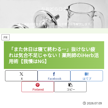
なおどらログ
栄養と美容が好きな薬剤師がサプリや筋トレを解説します。
PR
「また休日は寝て終わる…」抜けない疲
れは気合不足じゃない！薬剤師のiHerb活
用術【我慢はNG】
X
Facebook
はてブ
Pinterest
コピー
2026.07.09